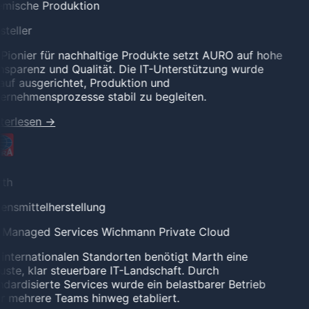
mische Produktion
teller
Pionier für nachhaltige Produkte setzt AURO auf hohe
sparenz und Qualität. Die IT-Unterstützung wurde
uf ausgerichtet, Produktion und
rnehmensprozesse stabil zu begleiten.
terlesen
→
th
nsmittelherstellung
l Managed Services
Wichmann Private Cloud
internationalen Standorten benötigt Marth eine
ste, klar steuerbare IT-Landschaft. Durch
dardisierte Services wurde ein belastbarer Betrieb
 mehrere Teams hinweg etabliert.