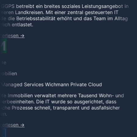
GGPS betreibt ein breites soziales Leistungsangebot in
eren Landkreisen. Mit einer zentral gesteuerten IT
e die Betriebsstabilität erhöht und das Team im Alltag
lich entlastet.
terlesen
→
te
obilien
l Managed Services
Wichmann Private Cloud
te Immobilien verwaltet mehrere Tausend Wohn- und
rbeeinheiten. Die IT wurde so ausgerichtet, dass
iche Prozesse schnell, transparent und ausfallsicher
en.
terlesen
→