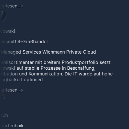
terlesen
→
kowski
ensmittel-Großhandel
l Managed Services
Wichmann Private Cloud
Vollsortimenter mit breitem Produktportfolio setzt
owski auf stabile Prozesse in Beschaffung,
ribution und Kommunikation. Die IT wurde auf hohe
ügbarkeit optimiert.
terlesen
→
sch
tärtechnik