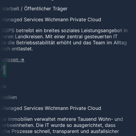
alarbeit / Öffentlicher Träger
l Managed Services
Wichmann Private Cloud
GGPS betreibt ein breites soziales Leistungsangebot in
eren Landkreisen. Mit einer zentral gesteuerten IT
e die Betriebsstabilität erhöht und das Team im Alltag
lich entlastet.
terlesen
→
te
obilien
l Managed Services
Wichmann Private Cloud
te Immobilien verwaltet mehrere Tausend Wohn- und
rbeeinheiten. Die IT wurde so ausgerichtet, dass
iche Prozesse schnell, transparent und ausfallsicher