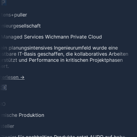
tens+puller
nieurgesellschaft
l Managed Services
Wichmann Private Cloud
ein planungsintensives Ingenieurumfeld wurde eine
stbare IT-Basis geschaffen, die kollaboratives Arbeiten
rstützt und Performance in kritischen Projektphasen
ert.
terlesen
→
RO
mische Produktion
teller