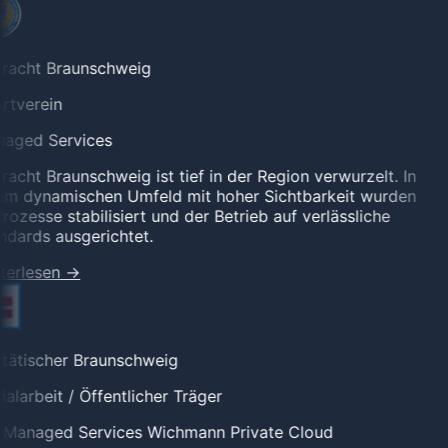
tracht Braunschweig
rtverein
aged Services
racht Braunschweig ist tief in der Region verwurzelt. In
em dynamischen Umfeld mit hoher Sichtbarkeit wurden
rozesse stabilisiert und der Betrieb auf verlässliche
dards ausgerichtet.
terlesen
→
tätischer Braunschweig
alarbeit / Öffentlicher Träger
l Managed Services
Wichmann Private Cloud