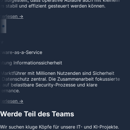
o aufgestellt, dass operative Abläufe auch mit kleinem
 stabil und effizient gesteuert werden können.
terlesen
→
v
tware-as-a-Service
tung Informationssicherheit
Marktführer mit Millionen Nutzenden sind Sicherheit
Datenschutz zentral. Die Zusammenarbeit fokussierte
 auf belastbare Security-Prozesse und klare
ernance.
terlesen
→
Werde Teil des Teams
Wir suchen kluge Köpfe für unsere IT- und KI-Projekte.