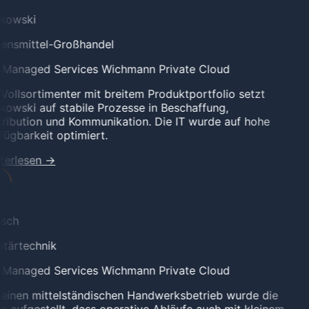
kowski
ensmittel-Großhandel
l Managed Services
Wichmann Private Cloud
Vollsortimenter mit breitem Produktportfolio setzt
owski auf stabile Prozesse in Beschaffung,
ribution und Kommunikation. Die IT wurde auf hohe
ügbarkeit optimiert.
terlesen
→
sch
tärtechnik
l Managed Services
Wichmann Private Cloud
einen mittelständischen Handwerksbetrieb wurde die