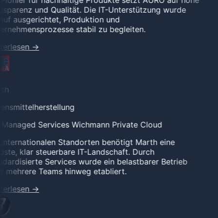
Pionier für nachhaltige Produkte setzt AURO auf hohe
sparenz und Qualität. Die IT-Unterstützung wurde
uf ausgerichtet, Produktion und
rnehmensprozesse stabil zu begleiten.
terlesen
→
th
nsmittelherstellung
l Managed Services
Wichmann Private Cloud
internationalen Standorten benötigt Marth eine
ste, klar steuerbare IT-Landschaft. Durch
dardisierte Services wurde ein belastbarer Betrieb
 mehrere Teams hinweg etabliert.
terlesen
→