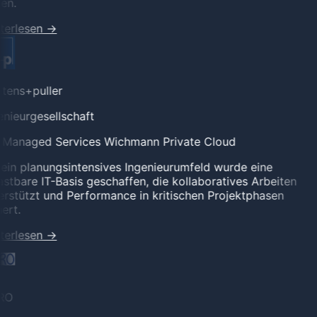
en.
terlesen
→
tens+puller
nieurgesellschaft
l Managed Services
Wichmann Private Cloud
ein planungsintensives Ingenieurumfeld wurde eine
stbare IT-Basis geschaffen, die kollaboratives Arbeiten
rstützt und Performance in kritischen Projektphasen
ert.
terlesen
→
RO