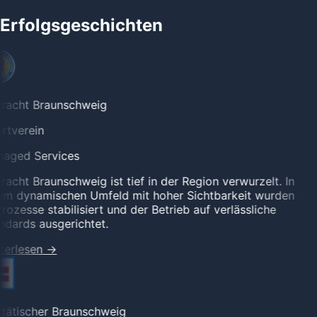
Erfolgsgeschichten
tracht Braunschweig
rtverein
aged Services
racht Braunschweig ist tief in der Region verwurzelt. In
em dynamischen Umfeld mit hoher Sichtbarkeit wurden
rozesse stabilisiert und der Betrieb auf verlässliche
dards ausgerichtet.
terlesen
→
tätischer Braunschweig