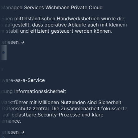
l Managed Services
Wichmann Private Cloud
einen mittelständischen Handwerksbetrieb wurde die
o aufgestellt, dass operative Abläufe auch mit kleinem
 stabil und effizient gesteuert werden können.
terlesen
→
v
tware-as-a-Service
tung Informationssicherheit
Marktführer mit Millionen Nutzenden sind Sicherheit
Datenschutz zentral. Die Zusammenarbeit fokussierte
 auf belastbare Security-Prozesse und klare
ernance.
terlesen
→